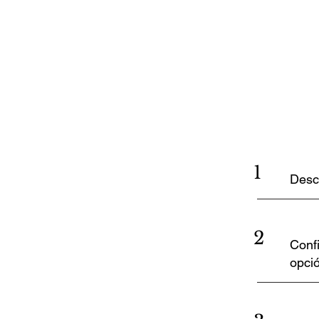
1
Desc
2
Confi
opció