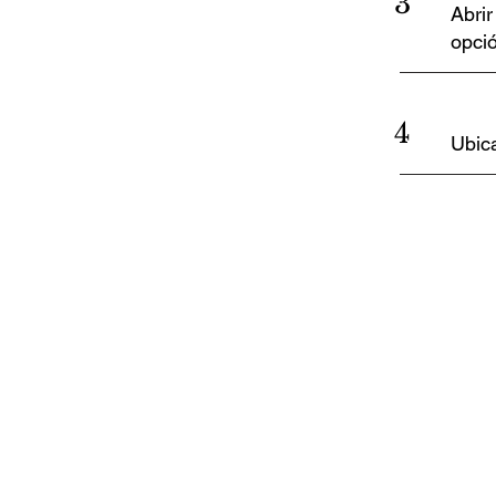
3
Abrir
opció
4
Ubica